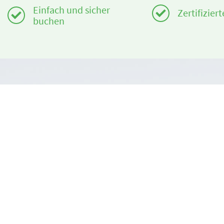
Einfach und sicher
Zertifizier
buchen
Benötigst du Hilfe?
Über uns
info@book2ski.com
book2ski.c
Nutzungsb
Hast du Fragen zu deiner Buchung? Sprich direkt
mit deiner Skischule! Die Daten findest du auf
AGBs
deiner Bestätigung.