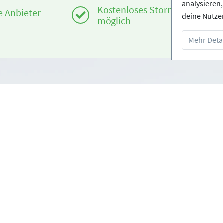
analysieren
Kostenloses Storno
te Anbieter
deine Nutze
möglich
Mehr Detai
Infos
om
Login - Skischulen
edingungen
Partner werden
FAQ - Häufig gestellte Fragen
Download Pressemappe