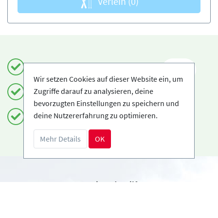
Verleih
(0)
Einfach und sicher buchen
DE
Wir setzen Cookies auf dieser Website ein, um
Zugriffe darauf zu analysieren, deine
Zertifizierte Anbieter
bevorzugten Einstellungen zu speichern und
deine Nutzererfahrung zu optimieren.
Kostenloses Storno möglich
Mehr Details
OK
Benötigst du Hilfe?
info@book2ski.com
Hast du Fragen zu deiner Buchung? Sprich direkt