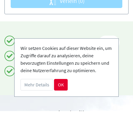
Verleih
(0)
Einfach und sicher buchen
DE
Wir setzen Cookies auf dieser Website ein, um
Zugriffe darauf zu analysieren, deine
Zertifizierte Anbieter
bevorzugten Einstellungen zu speichern und
deine Nutzererfahrung zu optimieren.
Kostenloses Storno möglich
Mehr Details
OK
Benötigst du Hilfe?
info@book2ski.com
Hast du Fragen zu deiner Buchung? Sprich direkt