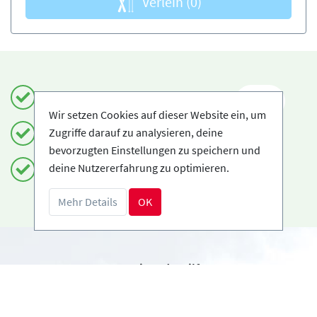
Verleih
(0)
Einfach und sicher buchen
DE
Wir setzen Cookies auf dieser Website ein, um
Zugriffe darauf zu analysieren, deine
Zertifizierte Anbieter
bevorzugten Einstellungen zu speichern und
deine Nutzererfahrung zu optimieren.
Kostenloses Storno möglich
Mehr Details
OK
Benötigst du Hilfe?
info@book2ski.com
Hast du Fragen zu deiner Buchung? Sprich direkt