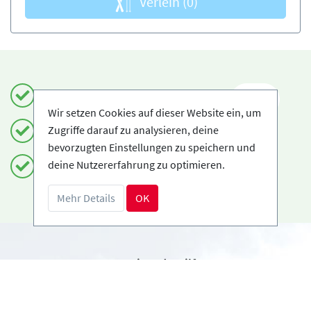
Verleih
(0)
Einfach und sicher buchen
DE
Wir setzen Cookies auf dieser Website ein, um
Zugriffe darauf zu analysieren, deine
Zertifizierte Anbieter
bevorzugten Einstellungen zu speichern und
deine Nutzererfahrung zu optimieren.
Kostenloses Storno möglich
Mehr Details
OK
Benötigst du Hilfe?
info@book2ski.com
Hast du Fragen zu deiner Buchung? Sprich direkt