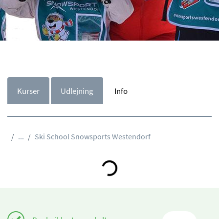
Kurser
Udlejning
Info
...
Ski School Snowsports Westendorf
Loading...