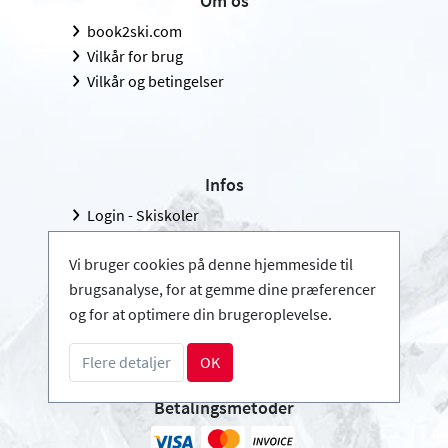
Om os
book2ski.com
Vilkår for brug
Vilkår og betingelser
Infos
Login - Skiskoler
Bliv partner
Vi bruger cookies på denne hjemmeside til
FAQ - Ofte stillede sprøgsmål
brugsanalyse, for at gemme dine præferencer
Download pressemappe
og for at optimere din brugeroplevelse.
Flere detaljer
OK
Betalingsmetoder