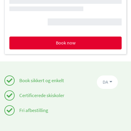
Book now
Book sikkert og enkelt
DA
Certificerede skiskoler
Fri afbestilling