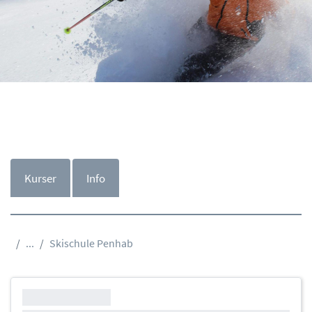
Kurser
Info
...
Skischule Penhab