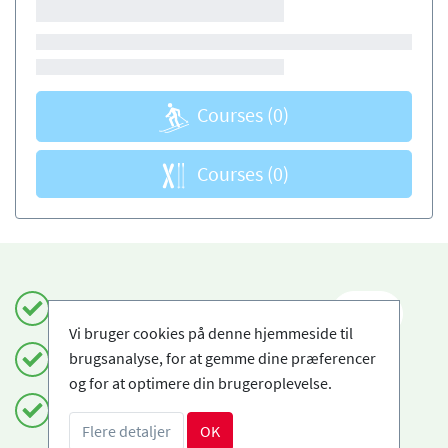
Courses
(0)
Courses
(0)
Book sikkert og enkelt
DA
Vi bruger cookies på denne hjemmeside til
brugsanalyse, for at gemme dine præferencer
Certificerede skiskoler
og for at optimere din brugeroplevelse.
Fri afbestilling
Flere detaljer
OK