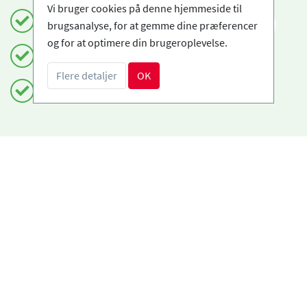
Vi bruger cookies på denne hjemmeside til
Book sikkert og enkelt
DA
brugsanalyse, for at gemme dine præferencer
og for at optimere din brugeroplevelse.
Certificerede skiskoler
Flere detaljer
OK
Fri afbestilling
Har du brug for hjælp?
info@book2ski.com
Spørgsmål om dit kursus eller udstyr? Tal direkte
til din skiskole! Kontaktoplysningerne er
tilgængelige på din bekræftelse.