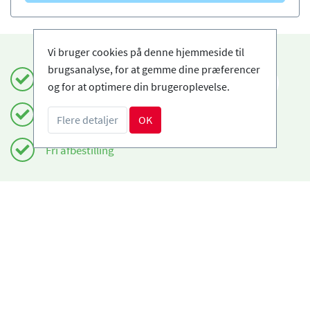
Vi bruger cookies på denne hjemmeside til
brugsanalyse, for at gemme dine præferencer
Book sikkert og enkelt
DA
og for at optimere din brugeroplevelse.
Certificerede skiskoler
Flere detaljer
OK
Fri afbestilling
Har du brug for hjælp?
info@book2ski.com
Spørgsmål om dit kursus eller udstyr? Tal direkte
til din skiskole! Kontaktoplysningerne er