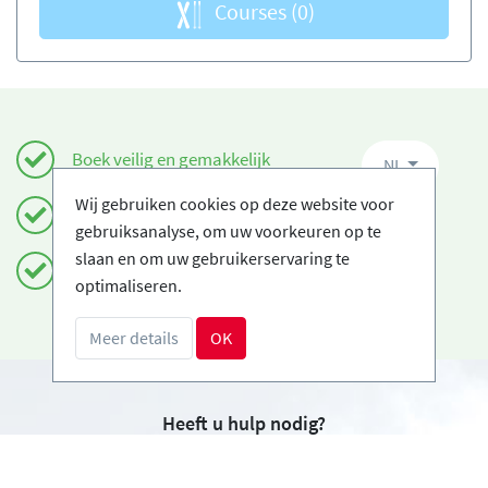
Courses
(0)
Boek veilig en gemakkelijk
NL
Wij gebruiken cookies op deze website voor
Gecertificeerde Ski-scholen
gebruiksanalyse, om uw voorkeuren op te
slaan en om uw gebruikerservaring te
Gratis annuleringen
optimaliseren.
Meer details
OK
Heeft u hulp nodig?
info@book2ski.com
Vragen over de skiles of het materiaal? Vraag het