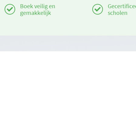
Boek veilig en
Gecertifice
gemakkelijk
scholen
Heeft u hulp nodig?
Over ons
info@book2ski.com
book2ski.c
Gebruiksvo
Vragen over de skiles of het materiaal? Vraag het
direct aan de skischool! De contactinformatie is
Algemene v
beschikbaar bij de bevestiging.