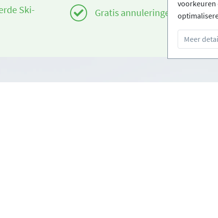
voorkeuren 
erde Ski-
Gratis annuleringen
optimaliser
Meer detai
Infos
om
Login - Skischolen
orwaarden
Word partner
oorwaarden
FAQ - Veelgestelde vragen
Download Persmap