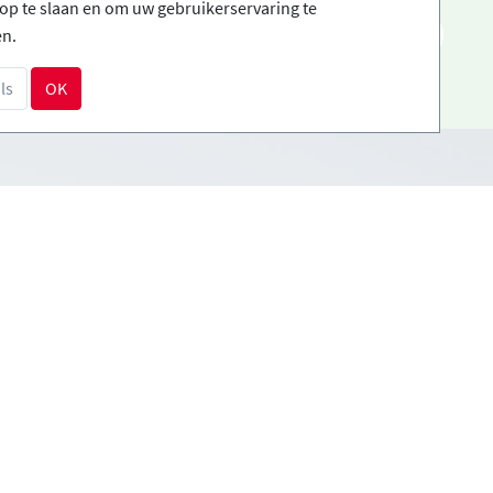
op te slaan en om uw gebruikerservaring te
NL
en.
ls
OK
Betalingsmethoden