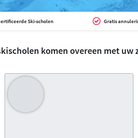
ertificeerde Ski-scholen
Gratis annuler
skischolen komen overeen met uw 