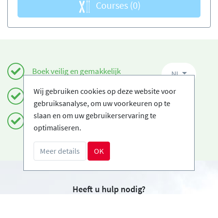
Courses
(0)
Boek veilig en gemakkelijk
NL
Wij gebruiken cookies op deze website voor
Gecertificeerde Ski-scholen
gebruiksanalyse, om uw voorkeuren op te
slaan en om uw gebruikerservaring te
Gratis annuleringen
optimaliseren.
Meer details
OK
Heeft u hulp nodig?
info@book2ski.com
Vragen over de skiles of het materiaal? Vraag het