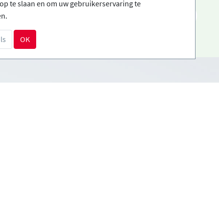
op te slaan en om uw gebruikerservaring te
NL
en.
ls
OK
Betalingsmethoden