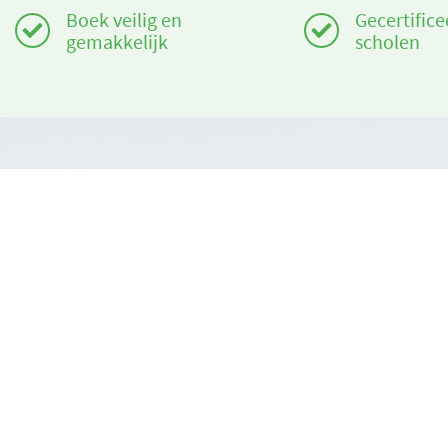
Boek veilig en
Gecertifice
gemakkelijk
scholen
Heeft u hulp nodig?
Over ons
info@book2ski.com
book2ski.c
Gebruiksvo
Vragen over de skiles of het materiaal? Vraag het
direct aan de skischool! De contactinformatie is
Algemene v
beschikbaar bij de bevestiging.