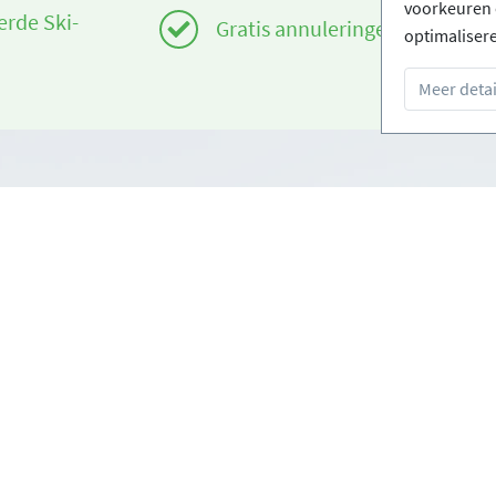
voorkeuren 
erde Ski-
Gratis annuleringen
optimaliser
Meer detai
Infos
om
Login - Skischolen
orwaarden
Word partner
oorwaarden
FAQ - Veelgestelde vragen
Download Persmap