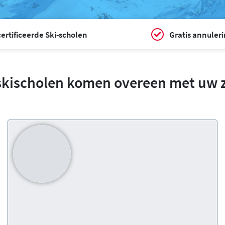
ertificeerde Ski-scholen
Gratis annuler
skischolen komen overeen met uw 