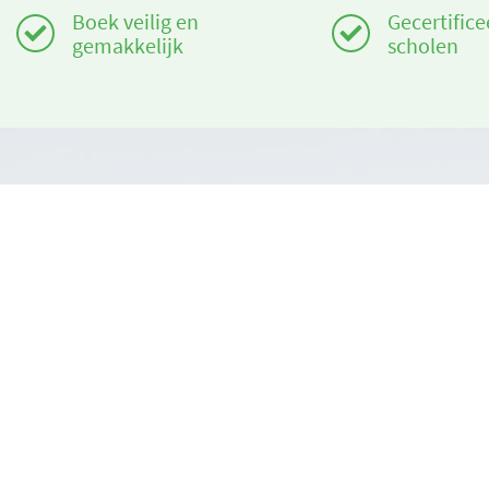
Boek veilig en
Gecertifice
gemakkelijk
scholen
Heeft u hulp nodig?
Over ons
info@book2ski.com
book2ski.c
Gebruiksvo
Vragen over de skiles of het materiaal? Vraag het
direct aan de skischool! De contactinformatie is
Algemene v
beschikbaar bij de bevestiging.