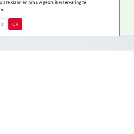
op te slaan en om uw gebruikerservaring te
NL
en.
ls
OK
Betalingsmethoden