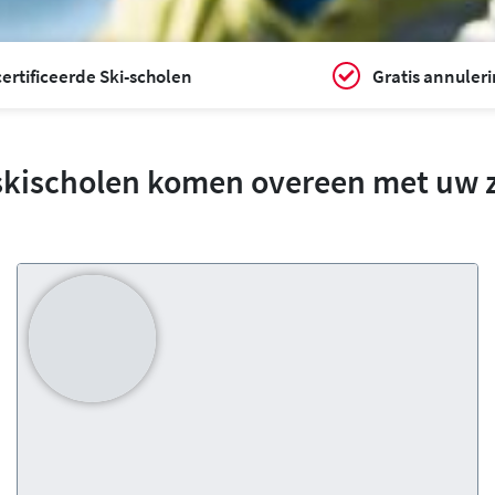
ertificeerde Ski-scholen
Gratis annuler
skischolen komen overeen met uw 