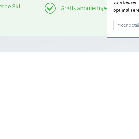
voorkeuren 
erde Ski-
Gratis annuleringen
optimaliser
Meer detai
Infos
om
Login - Skischolen
orwaarden
Word partner
oorwaarden
FAQ - Veelgestelde vragen
Download Persmap