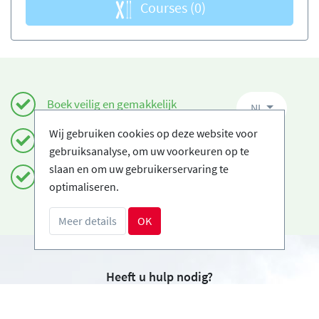
Courses
(0)
Boek veilig en gemakkelijk
NL
Wij gebruiken cookies op deze website voor
Gecertificeerde Ski-scholen
gebruiksanalyse, om uw voorkeuren op te
slaan en om uw gebruikerservaring te
Gratis annuleringen
optimaliseren.
Meer details
OK
Heeft u hulp nodig?
info@book2ski.com
Vragen over de skiles of het materiaal? Vraag het