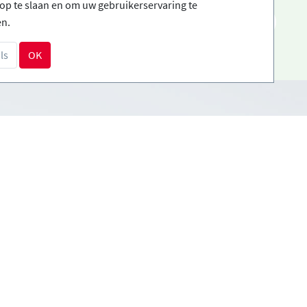
op te slaan en om uw gebruikerservaring te
NL
en.
ls
OK
Betalingsmethoden