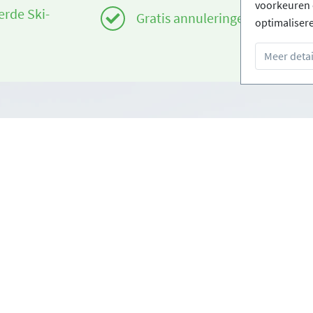
voorkeuren 
erde Ski-
Gratis annuleringen
optimaliser
Meer detai
Infos
om
Login - Skischolen
orwaarden
Word partner
oorwaarden
FAQ - Veelgestelde vragen
Download Persmap