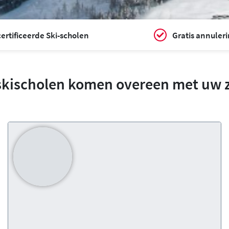
ertificeerde Ski-scholen
Gratis annuler
skischolen komen overeen met uw 