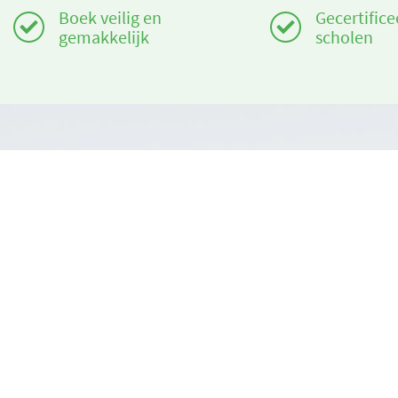
Boek veilig en
Gecertifice
gemakkelijk
scholen
Heeft u hulp nodig?
Over ons
info@book2ski.com
book2ski.c
Gebruiksvo
Vragen over de skiles of het materiaal? Vraag het
direct aan de skischool! De contactinformatie is
Algemene v
beschikbaar bij de bevestiging.