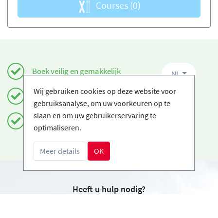
Courses
(0)
Boek veilig en gemakkelijk
NL
Wij gebruiken cookies op deze website voor
Gecertificeerde Ski-scholen
gebruiksanalyse, om uw voorkeuren op te
slaan en om uw gebruikerservaring te
Gratis annuleringen
optimaliseren.
Meer details
OK
Heeft u hulp nodig?
info@book2ski.com
Vragen over de skiles of het materiaal? Vraag het