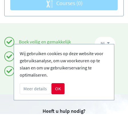
Courses
(0)
Boek veilig en gemakkelijk
NL
Wij gebruiken cookies op deze website voor
Gecertificeerde Ski-scholen
gebruiksanalyse, om uw voorkeuren op te
slaan en om uw gebruikerservaring te
Gratis annuleringen
optimaliseren.
Meer details
OK
Heeft u hulp nodig?
info@book2ski.com
Vragen over de skiles of het materiaal? Vraag het