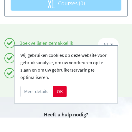
Courses
(0)
Boek veilig en gemakkelijk
NL
Wij gebruiken cookies op deze website voor
Gecertificeerde Ski-scholen
gebruiksanalyse, om uw voorkeuren op te
slaan en om uw gebruikerservaring te
Gratis annuleringen
optimaliseren.
Meer details
OK
Heeft u hulp nodig?
info@book2ski.com
Vragen over de skiles of het materiaal? Vraag het