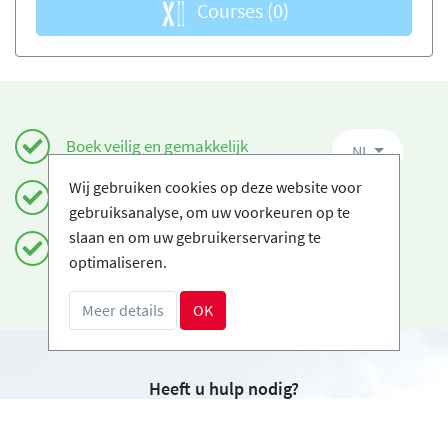
Courses
(0)
Boek veilig en gemakkelijk
NL
Wij gebruiken cookies op deze website voor
Gecertificeerde Ski-scholen
gebruiksanalyse, om uw voorkeuren op te
slaan en om uw gebruikerservaring te
Gratis annuleringen
optimaliseren.
Meer details
OK
Heeft u hulp nodig?
info@book2ski.com
Vragen over de skiles of het materiaal? Vraag het