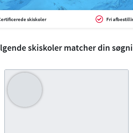
ertificerede skiskoler
Fri afbestill
lgende skiskoler matcher din søgn