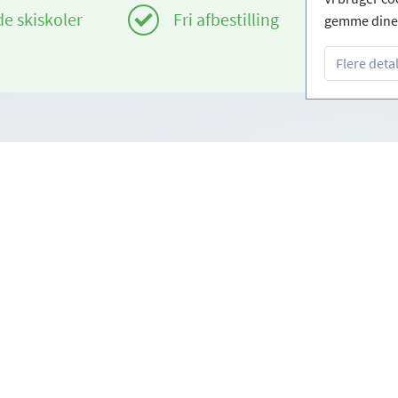
de skiskoler
Fri afbestilling
gemme dine 
Flere detal
Infos
om
Login - Skiskoler
rug
Bliv partner
tingelser
FAQ - Ofte stillede sprøgsmål
Download pressemappe