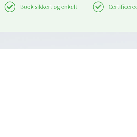
Book sikkert og enkelt
Certificere
Har du brug for hjælp?
Om os
info@book2ski.com
book2ski.c
Vilkår for b
Spørgsmål om dit kursus eller udstyr? Tal direkte
til din skiskole! Kontaktoplysningerne er
Vilkår og be
tilgængelige på din bekræftelse.