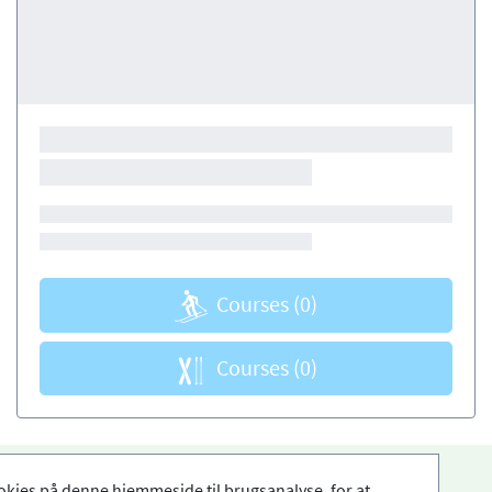
Courses
(0)
Courses
(0)
okies på denne hjemmeside til brugsanalyse, for at