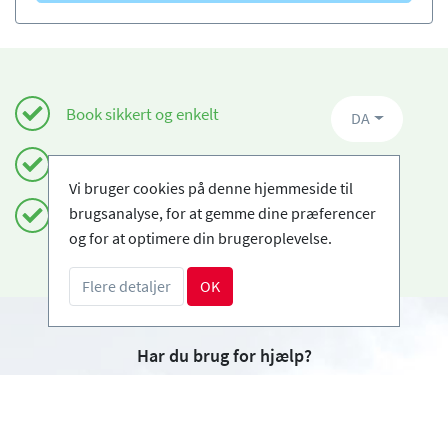
Book sikkert og enkelt
DA
Certificerede skiskoler
Vi bruger cookies på denne hjemmeside til
brugsanalyse, for at gemme dine præferencer
Fri afbestilling
og for at optimere din brugeroplevelse.
Flere detaljer
OK
Har du brug for hjælp?
info@book2ski.com
Spørgsmål om dit kursus eller udstyr? Tal direkte
til din skiskole! Kontaktoplysningerne er