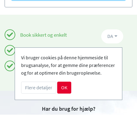
Book sikkert og enkelt
DA
Certificerede skiskoler
Vi bruger cookies på denne hjemmeside til
brugsanalyse, for at gemme dine præferencer
Fri afbestilling
og for at optimere din brugeroplevelse.
Flere detaljer
OK
Har du brug for hjælp?
info@book2ski.com
Spørgsmål om dit kursus eller udstyr? Tal direkte
til din skiskole! Kontaktoplysningerne er