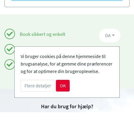
Book sikkert og enkelt
DA
Certificerede skiskoler
Vi bruger cookies på denne hjemmeside til
brugsanalyse, for at gemme dine præferencer
Fri afbestilling
og for at optimere din brugeroplevelse.
Flere detaljer
OK
Har du brug for hjælp?
info@book2ski.com
Spørgsmål om dit kursus eller udstyr? Tal direkte
til din skiskole! Kontaktoplysningerne er