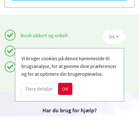
Book sikkert og enkelt
DA
Certificerede skiskoler
Vi bruger cookies på denne hjemmeside til
brugsanalyse, for at gemme dine præferencer
Fri afbestilling
og for at optimere din brugeroplevelse.
Flere detaljer
OK
Har du brug for hjælp?
info@book2ski.com
Spørgsmål om dit kursus eller udstyr? Tal direkte
til din skiskole! Kontaktoplysningerne er