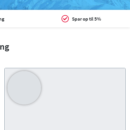
ing
Spar op til 5%
ing