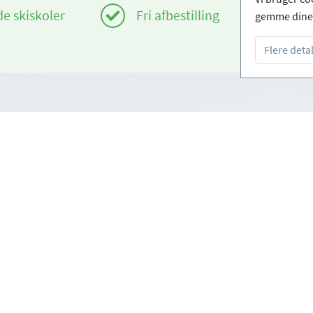
de skiskoler
Fri afbestilling
gemme dine 
Flere detal
Infos
om
Login - Skiskoler
rug
Bliv partner
tingelser
FAQ - Ofte stillede sprøgsmål
Download pressemappe