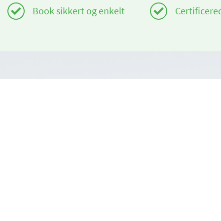
Book sikkert og enkelt
Certificere
Har du brug for hjælp?
Om os
info@book2ski.com
book2ski.c
Vilkår for b
Spørgsmål om dit kursus eller udstyr? Tal direkte
til din skiskole! Kontaktoplysningerne er
Vilkår og be
tilgængelige på din bekræftelse.