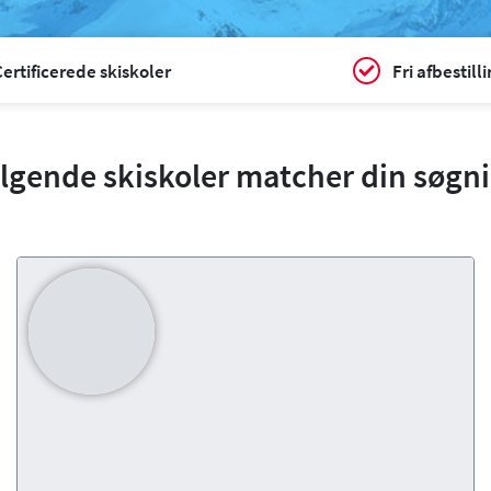
ertificerede skiskoler
Fri afbestill
lgende skiskoler matcher din søgn