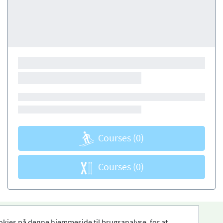
Courses
(0)
Courses
(0)
okies på denne hjemmeside til brugsanalyse, for at