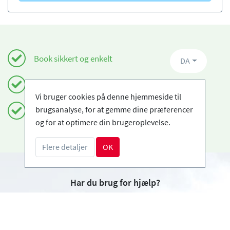
Book sikkert og enkelt
DA
Certificerede skiskoler
Vi bruger cookies på denne hjemmeside til
brugsanalyse, for at gemme dine præferencer
Fri afbestilling
og for at optimere din brugeroplevelse.
Flere detaljer
OK
Har du brug for hjælp?
info@book2ski.com
Spørgsmål om dit kursus eller udstyr? Tal direkte
til din skiskole! Kontaktoplysningerne er