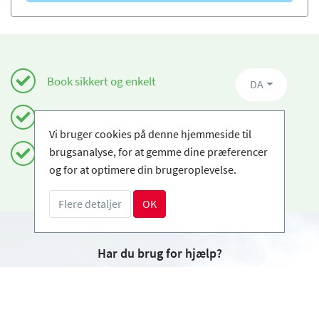
Book sikkert og enkelt
DA
Certificerede skiskoler
Vi bruger cookies på denne hjemmeside til
brugsanalyse, for at gemme dine præferencer
Fri afbestilling
og for at optimere din brugeroplevelse.
Flere detaljer
OK
Har du brug for hjælp?
info@book2ski.com
Spørgsmål om dit kursus eller udstyr? Tal direkte
til din skiskole! Kontaktoplysningerne er