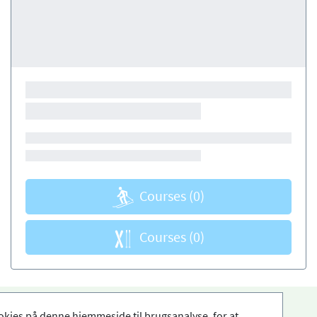
Courses
(0)
Courses
(0)
okies på denne hjemmeside til brugsanalyse, for at