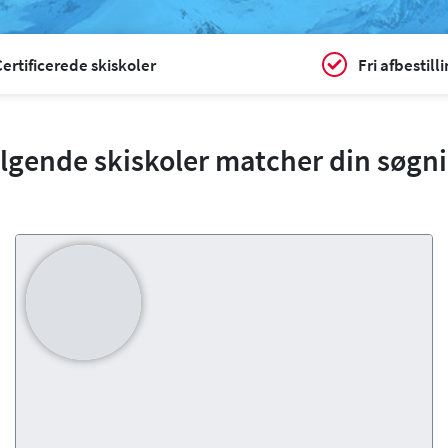
ertificerede skiskoler
Fri afbestill
lgende skiskoler matcher din søgn