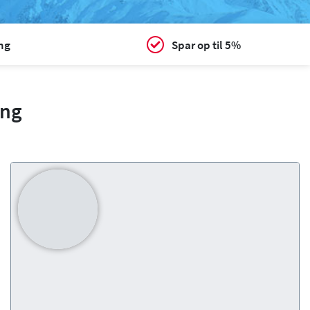
ing
Spar op til 5%
ing