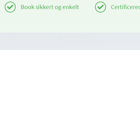
Book sikkert og enkelt
Certificere
Har du brug for hjælp?
Om os
info@book2ski.com
book2ski.c
Vilkår for b
Spørgsmål om dit kursus eller udstyr? Tal direkte
til din skiskole! Kontaktoplysningerne er
Vilkår og be
tilgængelige på din bekræftelse.