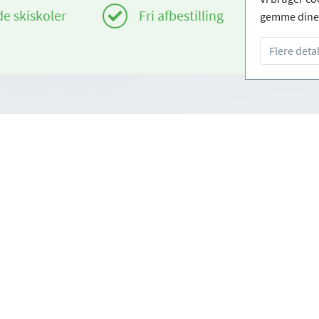
de skiskoler
Fri afbestilling
gemme dine 
Flere detal
Infos
om
Login - Skiskoler
rug
Bliv partner
tingelser
FAQ - Ofte stillede sprøgsmål
Download pressemappe