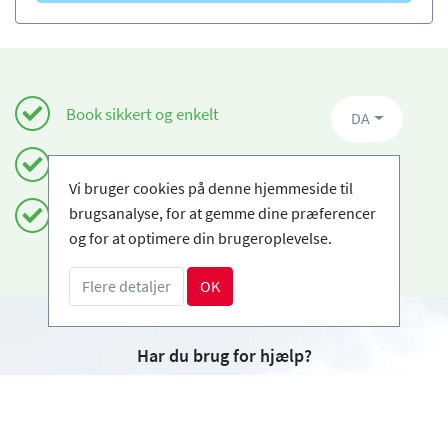
Book sikkert og enkelt
DA
Certificerede skiskoler
Vi bruger cookies på denne hjemmeside til
brugsanalyse, for at gemme dine præferencer
Fri afbestilling
og for at optimere din brugeroplevelse.
Flere detaljer
OK
Har du brug for hjælp?
info@book2ski.com
Spørgsmål om dit kursus eller udstyr? Tal direkte
til din skiskole! Kontaktoplysningerne er