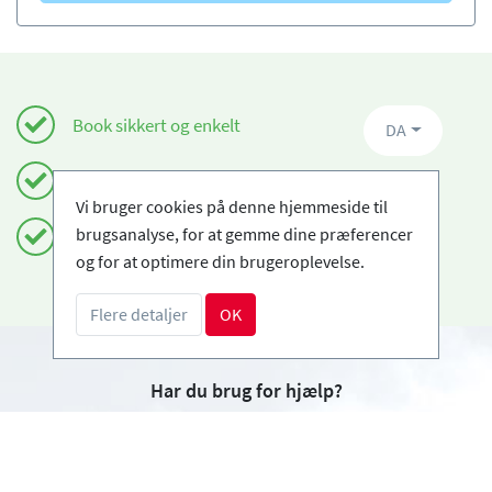
Book sikkert og enkelt
DA
Certificerede skiskoler
Vi bruger cookies på denne hjemmeside til
brugsanalyse, for at gemme dine præferencer
Fri afbestilling
og for at optimere din brugeroplevelse.
Flere detaljer
OK
Har du brug for hjælp?
info@book2ski.com
Spørgsmål om dit kursus eller udstyr? Tal direkte
til din skiskole! Kontaktoplysningerne er