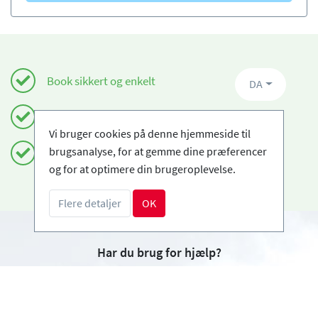
Book sikkert og enkelt
DA
Certificerede skiskoler
Vi bruger cookies på denne hjemmeside til
brugsanalyse, for at gemme dine præferencer
Fri afbestilling
og for at optimere din brugeroplevelse.
Flere detaljer
OK
Har du brug for hjælp?
info@book2ski.com
Spørgsmål om dit kursus eller udstyr? Tal direkte
til din skiskole! Kontaktoplysningerne er